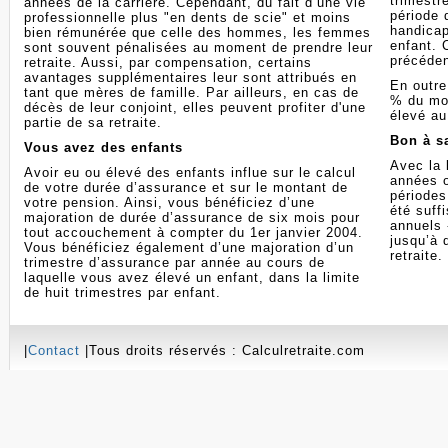
trimestr
années de la carrière. Cependant, du fait d’une vie
période 
professionnelle plus "en dents de scie" et moins
handicap
bien rémunérée que celle des hommes, les femmes
enfant. 
sont souvent pénalisées au moment de prendre leur
précéden
retraite. Aussi, par compensation, certains
avantages supplémentaires leur sont attribués en
En outre
tant que mères de famille. Par ailleurs, en cas de
% du mon
décès de leur conjoint, elles peuvent profiter d'une
élevé au
partie de sa retraite.
Bon à sa
Vous avez des enfants
Avec la 
Avoir eu ou élevé des enfants influe sur le calcul
années o
de votre durée d’assurance et sur le montant de
périodes
votre pension. Ainsi, vous bénéficiez d’une
été suff
majoration de durée d’assurance de six mois pour
annuels 
tout accouchement à compter du 1er janvier 2004.
jusqu’à 
Vous bénéficiez également d’une majoration d’un
retraite.
trimestre d’assurance par année au cours de
laquelle vous avez élevé un enfant, dans la limite
de huit trimestres par enfant.
|
Contact
|Tous droits réservés : Calculretraite.com